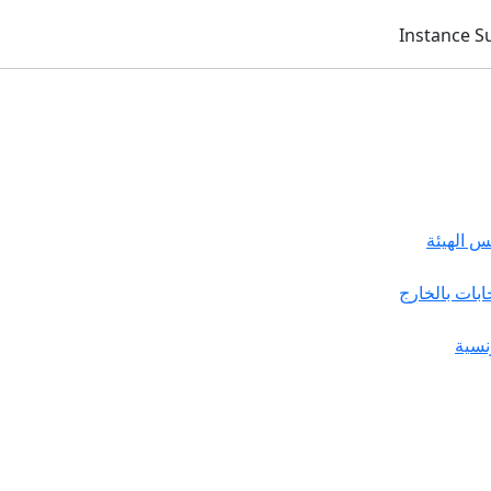
 الهيئة
خابات بالخارج
نسية