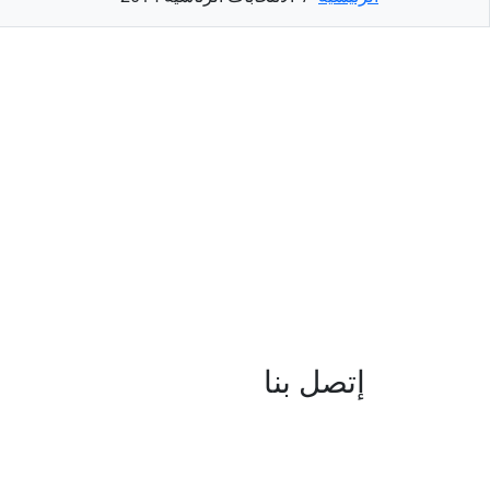
إتصل بنا
العنوان : نهج جزيرة سردينيا - عدد 05 
البحيرة -1053 تونس
البريد الإلكتروني : boc@isie.tn