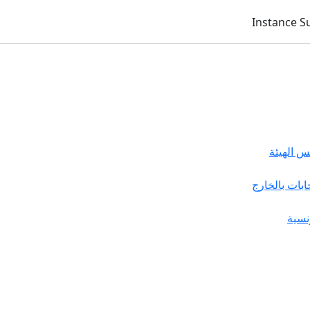
 الهيئة
خابات بالخارج
نسية