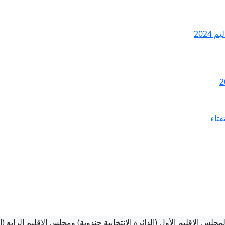
2024
فتاء
 لمجلس الإقليم الأول (الدائرة الانتخابية جندوبة) ومجلس الإقليم الرابع (الد