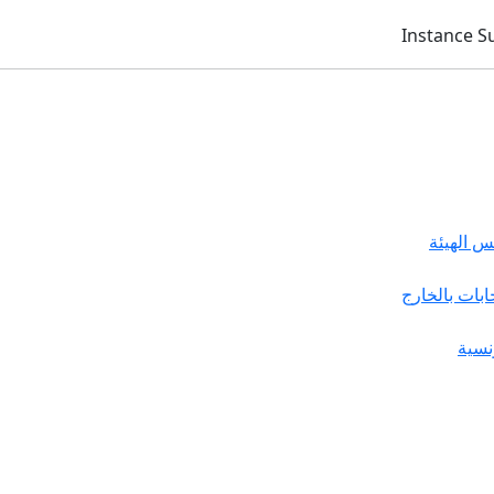
 الهيئة
خابات بالخارج
نسية