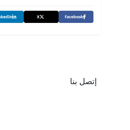
nkedIn
X
Facebook
إتصل بنا
العنوان : نهج جزيرة سردينيا - عدد 05 
البحيرة -1053 تونس
البريد الإلكتروني : boc@isie.tn
الهاتف : 00 216 70 018 555
فاكس : 00 216 71 190 924
مركز النداء : 1814