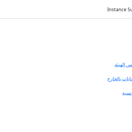
 الهيئة
خابات بالخارج
نسية