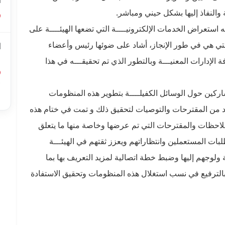
ا
 والنفاذ إليها بشكل حيني ومباشر.
ه استعراض الخدمات الإلكترونيــــة التي تضعها الهيئــــة على
التي هي في طور الإنجاز، أشاد على ضوئها رئيس وأعضاء
ا
ل
 الإدارات المعنيـــة وبالتطور الذي تم تحقيقـــه في هذا
أ
اركين حول الوسائل الكفيلــــة بتطوير هذه المنظومات
ا
دد من المقترحات والتوصيات لتحقيق ذلك و تمت في ختام هذه
لملاحظات والمقترحات التي تم عرضها وخاصة منها ما يتعلق
بات المستعملين وانتظاراتهم ويعزز ثقتهم في الهيئـــة
ولوجهم إليها وضبط خطة اتصالية لمزيد التعريف بها بما
بالترفيع في نسب استغلال هذه المنظومات وتحقيق الاستفادة