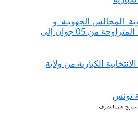
لتناوب على عضوية المجالس الجهويـة و
قرعة التداول على رئاسة المجالس المحلية و المجالس الجهوية للفترة المتراوحة من 05 جوان إلى
لانتخابية الكبارية من ولاية
ية تونس
رية تصريح على الشرف