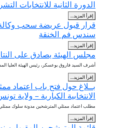
الدورة الثانية للانتخابات التشريع
إقرأ المزيد...
قرار قبول عريضة سحب وكالة م
سندس فم الخنقة
إقرأ المزيد...
مجلس الهيئة يصادق على النتائج 
أشرف السيد فاروق بوعسكر، رئيس الهيئة العليا المستقلة للانتخابات صباح هذا ال
إقرأ المزيد...
بــلاغ حول فتح باب اعتماد ممثل
الانتخابية الكبارية – ولاية تون
مطلب اعتماد ممثلي المترشحين مدونة سلوك ممثلي
إقرأ المزيد...
قائمة المترشحين المقبولين نهائ