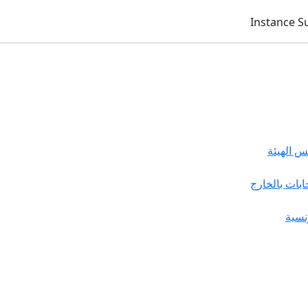
 الهيئة
خابات بالخارج
نسية