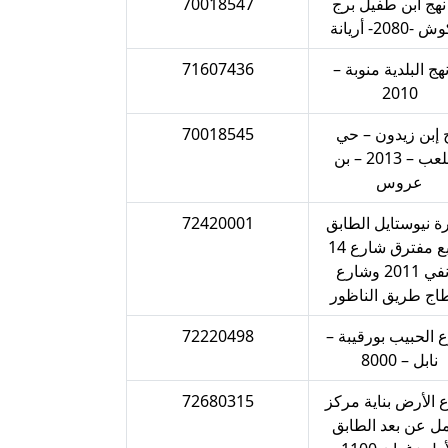
0 نهج ابن طفيل برج
70018547
2080- أريانة‎‎
 نهج البلدية منوبة –
71607436
2010‎‎
 إبن زيدون – حي
70018545
الملعب – 2013 – بن
عروس‎‎
ة نيوستايل الطابق
72420001
الرابع مفترق شارع 14
جانفي 2011 وشارع
اج طريق الناظور
 الحبيب بورقيبة –
72220498
نابل – 8000‎‎
 الأرض بناية مركز
72680315
مل عن بعد الطابق