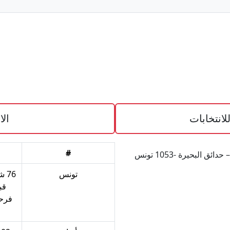
للانتخابات
الا
#
تونس‎‎
76
قب