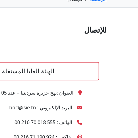
للإتصال
الهيئة العليا المستقلة 
العنوان :نهج جزيرة سردينيا – عدد 05 – حدائق البحيرة -1053 تونس
البريد الإلكتروني : boc@isie.tn
الهاتف : 555 018 70 216 00
فاكس : 924 190 71 216 00