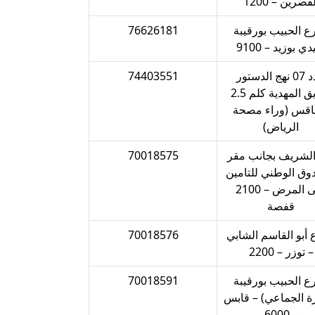
قصرين – 1200‎‎
ع الحبيب بورقيبة
76626181
 بوزيد – 9100‎‎
عدد 07 نهج الدستور
74403551
طريق المهدية كلم 2.5
قس (وراء مصحة
الرياض)‎‎
لشريف بجانب مقر
70018575
وق الوطني للتامين
على المرض – 2100
قفصة‎‎
أبو القاسم الشابي
70018576
– توزر – 2200‎‎
ع الحبيب بورقيبة
70018591
ة الجماعي) – قابس
– 6000‎‎