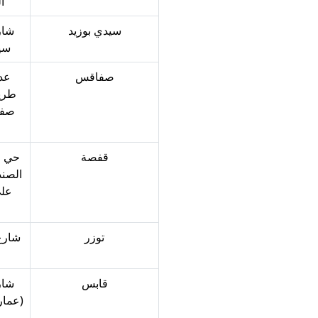
ال
سيدي بوزيد‎‎
شار
سيدي
صفاقس‎‎
صفا
قفصة‎‎
حي ا
الصند
توزر‎‎
شارع 
قابس‎‎
شار
(عمار