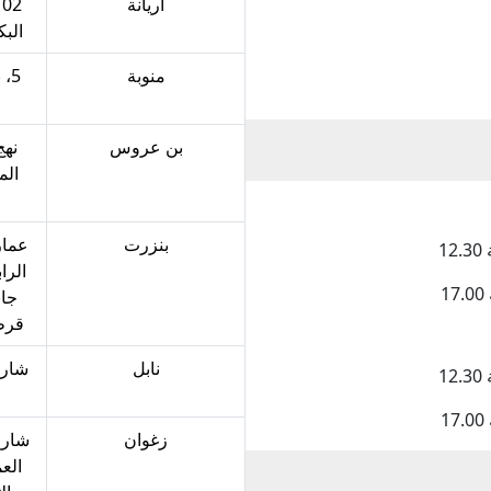
أريانة‎‎
2
البكوش -
منوبة‎‎
5،
بن عروس‎‎
نهج
بنزرت‎‎‎‎‎
عمار
قرط
نابل‎‎
شارع
زغوان‎‎
شارع
الع