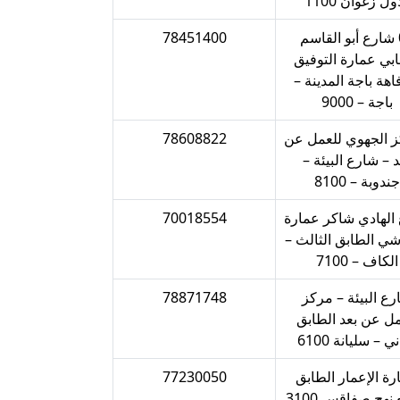
ول زغوان 1100‎‎
05 شارع أبو القاسم
78451400
بي عمارة التوفيق
اهة باجة المدينة –
باجة – 9000‎‎
ز الجهوي للعمل عن
78608822
د – شارع البيئة –
جندوبة – 8100‎‎
الهادي شاكر عمارة
70018554
وشي الطابق الثالث –
الكاف – 7100‎‎
رع البيئة – مركز
78871748
مل عن بعد الطابق
ي – سليانة 6100‎‎
رة الإعمار الطابق
77230050
الرابع نهج صفاقس 3100