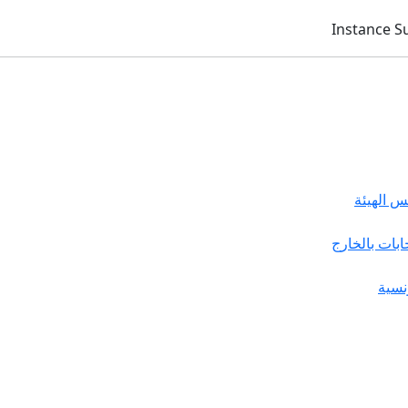
 الهيئة
خابات بالخارج
نسية