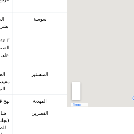
سوسة‎‎
الط
بشرى 
الصند
على 
المنستير‎‎
الح
مفيدة
النور 5000 
المهدية‎‎‎‎
نهج قرط
القصرين‎‎
شار
(بجا
للض