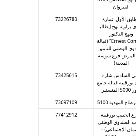
القيروان‎
ابق الأول عمارة
73226780
بزاوية نهج إيطاليا
ونهج الدكتور
“Ernest Conseil” (قبالة
وق الوطني للتأمين
المرض فرع سوسة
المدينة)
ي السادس شارع
73425615
 بورقيبة قبالة جامع
المنستير‎‎
اج المهدية 5100‎‎
73697109
ع الحبيب بورقيبة
77412912
نب الصندوق الوطني
مان الإجتماعي) –