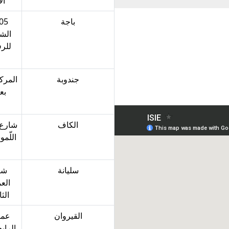
الأ
باجة‎‎
الشا
للرف
جندوبة‎‎
المرك
بع
الكاف‎‎
شارع 
اللّم
سليانة‎‎
شا
الع
الثان
القيروان‎‎‎
عما