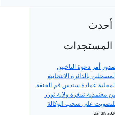
أحدث
المستجدات
دور أمر دعوة الناخبين
لمسجلين بالدائرة الانتخابية
لمحلية عمادة سندس فم الخنقة
ن معتمدية تمغزة ولاية توزر
لتصويت على سحب الوكالة
22 July 202