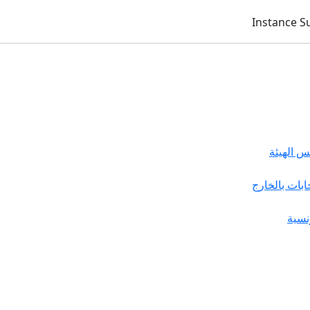
 الهيئة
خابات بالخارج
نسية