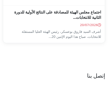
ة على النتائج الأولية للدورة
س الهيئة العليا المستقلة
...
العنوان : نهج جزيرة سردينيا - عدد 05 - حدائق البحيرة