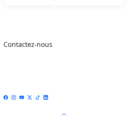
Contactez-nous
Adresse : 05 rue de l'île de Sardaigne - les jardins du
lac - 1053 Tunis
Email : contact@isie.tn / boc@isie.tn
Tél : 00 216 70 018 555
Fax : 00 216 71 190 924
© 2026 — Instance Supérieure Indépendante pour les