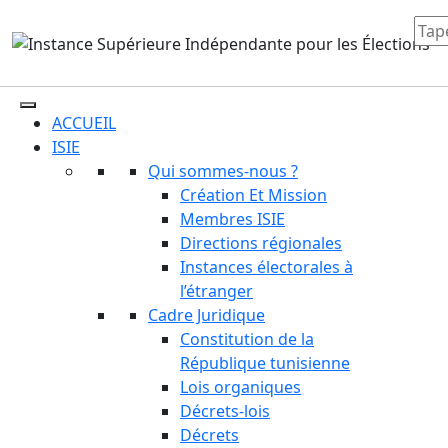
ACCUEIL
ISIE
Qui sommes-nous ?
Création Et Mission
Membres ISIE
Directions régionales
Instances électorales à
l’étranger
Cadre Juridique
Constitution de la
République tunisienne
Lois organiques
Décrets-lois
Décrets