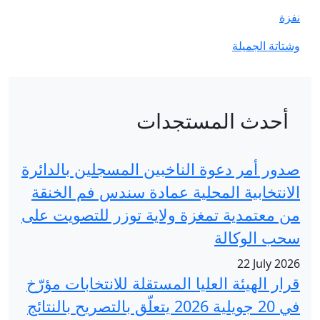
دات
خبين المسجلين بالدائرة
 عمادة سندس فم الخنقة
لاية توزر للتصويت على
لمستقلة للانتخابات مؤرّخ
في 20 جويلية 2026 يتعلّق بالتصريح بالنتائج