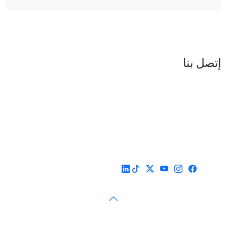
العنوان : نهج جزيرة سردينيا - عدد 05 - حدائق البحيرة