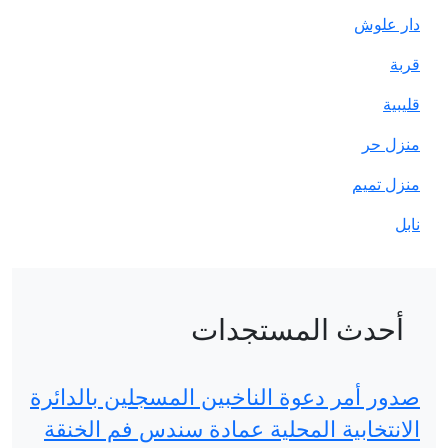
دات
خبين المسجلين بالدائرة
 عمادة سندس فم الخنقة