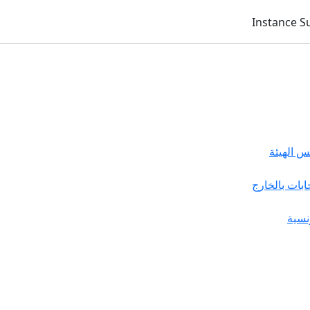
 الهيئة
خابات بالخارج
نسية