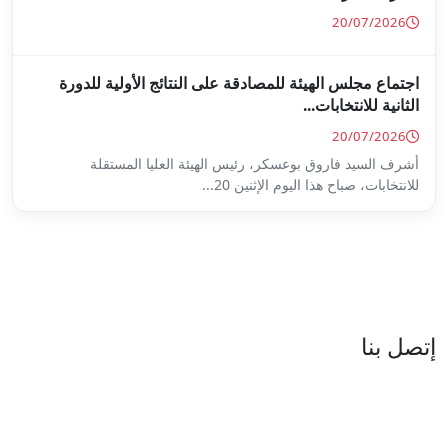
ة على النتائج الأولية للدورة
س الهيئة العليا المستقلة
...
العنوان : نهج جزيرة سردينيا - عدد 05 - حدائق البحيرة