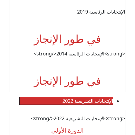
 الإنجاز
 الإنجاز
رة الأولى