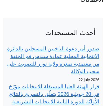
دات
خبين المسجلين بالدائرة
 عمادة سندس فم الخنقة
لاية توزر للتصويت على
لمستقلة للانتخابات مؤرّخ
في 20 جويلية 2026 يتعلّق بالتصريح بالنتائج
ية للانتخابات التشريعية