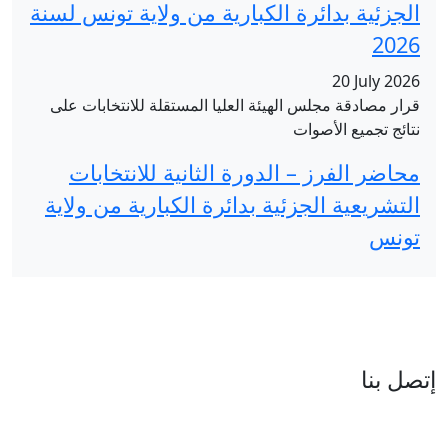
ارية من ولاية تونس لسنة
عليا المستقلة للانتخابات على
 الثانية للانتخابات
ائرة الكبارية من ولاية
العنوان : نهج جزيرة سردينيا - عدد 05 - حدائق البحيرة