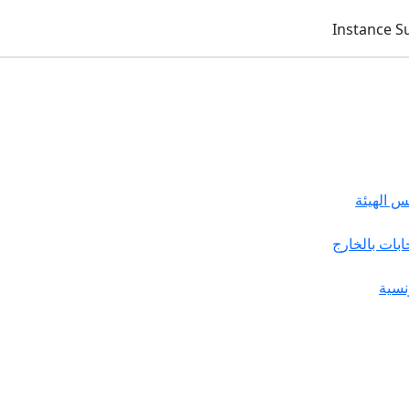
 الهيئة
خابات بالخارج
نسية