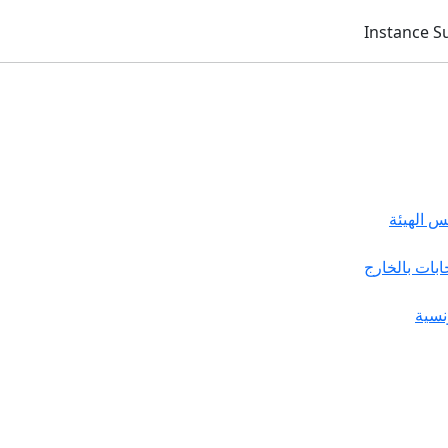
 الهيئة
خابات بالخارج
نسية