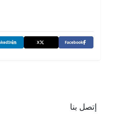
nkedIn
X
Facebook
إتصل بنا
العنوان : نهج جزيرة سردينيا - عدد 05 
البحيرة -1053 تونس