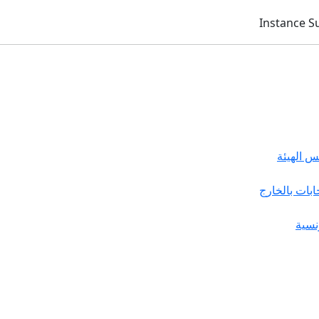
 الهيئة
خابات بالخارج
نسية