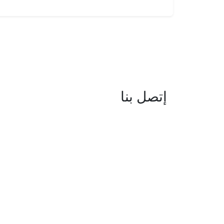
إتصل بنا
العنوان : نهج جزيرة سردينيا - عدد 05 
البحيرة -1053 تونس
البريد الإلكتروني : boc@isie.tn
الهاتف : 00 216 70 018 555
فاكس : 00 216 71 190 924
مركز النداء : 1814