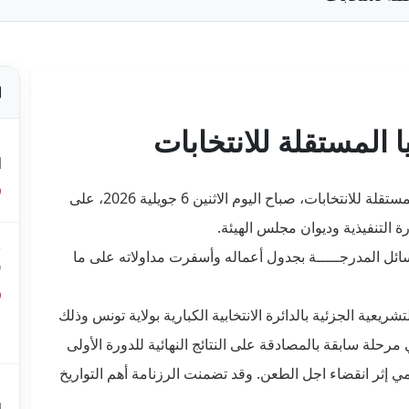
 المستقلة للانتخابات
ص
ا
أشرف السيد فاروق بوعسكر، رئيس الهيئة العليا المستقلة للانتخابات، صباح اليوم الاثنين 6 جويلية 2026، على
 التنفيذية وديوان مجلس الهيئة.
ق
سائل المدرجـــــة بجدول أعماله وأسفرت مداولاته على ما
0
تشريعية الجزئية بالدائرة الانتخابية الكبارية بولاية تونس وذلك
ق
ع
ي مرحلة سابقة بالمصادقة على النتائج النهائية للدورة الأولى
سمي إثر انقضاء اجل الطعن. وقد تضمنت الرزنامة أهم التواريخ
م