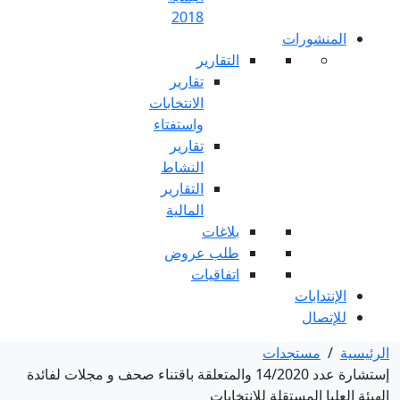
2018
ارير
تقارير
الانتخابات
واستفتاء
تقارير
النشاط
التقارير
المالية
غات
ب عروض
اقيات
دد 14/2020 والمتعلقة باقتناء صحف و مجلات لفائدة
ات