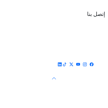
العنوان : نهج جزيرة سردينيا - عدد 05 - حدائق البحيرة