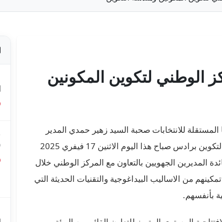
ركز الوطني لتكوين المكونين
ص
ا
المستقلة للانتخابات صحبة السيد زهير حمدي المدير
ق
0
العام للمركز الوطني لتكوين المكونين وهندسة التكوين برادس صباح هذا اليوم الاثنين 17 فيفري 2025
ائدة المديرين الجهويين بالتعاون مع المركز الوطني خلال
ق
2 فيفري 2025 وذلك بهدف تمكينهم من الاساليب البيداغوجية والتقنيات الحديثة التي
ع
ة بأنفسهم.
م
افتتاحية المستوى المتميز للتعاون القائم بين الهيئة