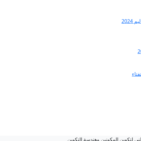
2024
فتاء
طني لتكوين المكونين وهندسة التكوين