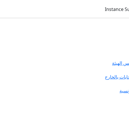
 الهيئة
خابات بالخارج
نسية