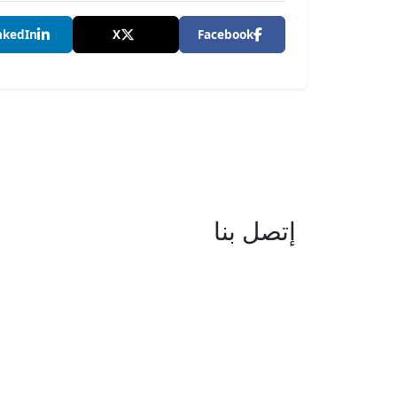
nkedIn
X
Facebook
إتصل بنا
العنوان : نهج جزيرة سردينيا - عدد 05 
البحيرة -1053 تونس
البريد الإلكتروني : boc@isie.tn
الهاتف : 00 216 70 018 555
فاكس : 00 216 71 190 924
مركز النداء : 1814