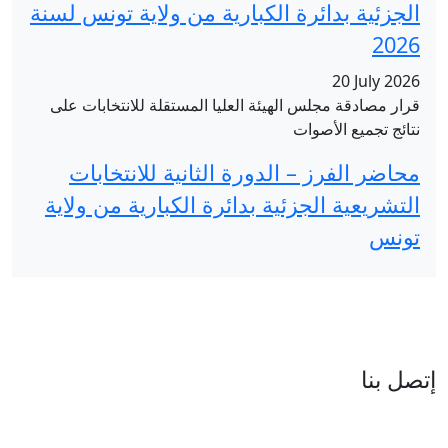
ارية من ولاية تونس لسنة
عليا المستقلة للانتخابات على
 الثانية للانتخابات
ائرة الكبارية من ولاية
العنوان : نهج جزيرة سردينيا - عدد 05 - حدائق البحيرة