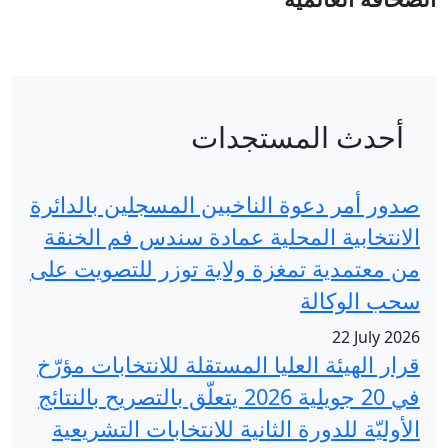
دات
خبين المسجلين بالدائرة
 عمادة سندس فم الخنقة
لاية توزر للتصويت على
لمستقلة للانتخابات مؤرّخ
في 20 جويلية 2026 يتعلّق بالتصريح بالنتائج
ية للانتخابات التشريعية