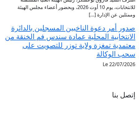
لانتخابات، يوم 10 أوت 2026، وبحضور أعضاء مجلس الهيئة
بين المسجلين بالدائرة
عمادة سندس فم الخنقة من
 توزر للتصويت على
العنوان : نهج جزيرة سردينيا - عدد 05 - حدائق البحيرة