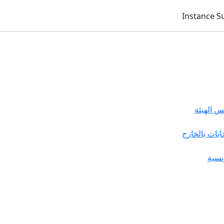
 الهيئة
خابات بالخارج
نسية