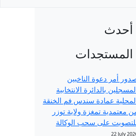
أحدث
المستجدات
دور أمر دعوة الناخبين
لمسجلين بالدائرة الانتخابية
لمحلية عمادة سندس فم الخنقة
ن معتمدية تمغزة ولاية توزر
لتصويت على سحب الوكالة
22 July 202