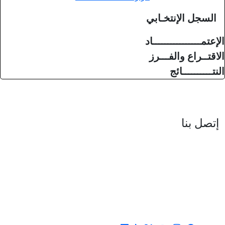
العنوان : نهج جزيرة سردينيا - عدد 05 - حدائق البحيرة