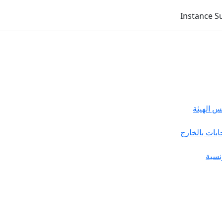
 الهيئة
خابات بالخارج
نسية