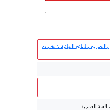
 المستقلة للانتخابات عدد 539 لسنة 2024 مؤرخ في 03 أفريل 2024 يتعلق بالتصريح بالنتائج النهائية لانتخابات
لفئة العمرية