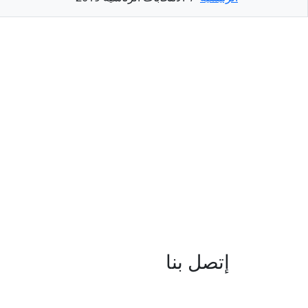
إتصل بنا
العنوان : نهج جزيرة سردينيا - عدد 05 
البحيرة -1053 تونس