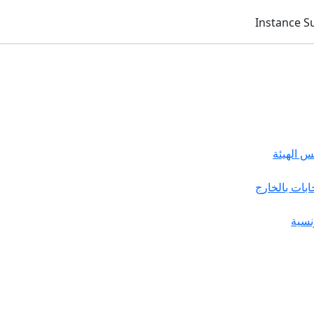
 الهيئة
خابات بالخارج
نسية