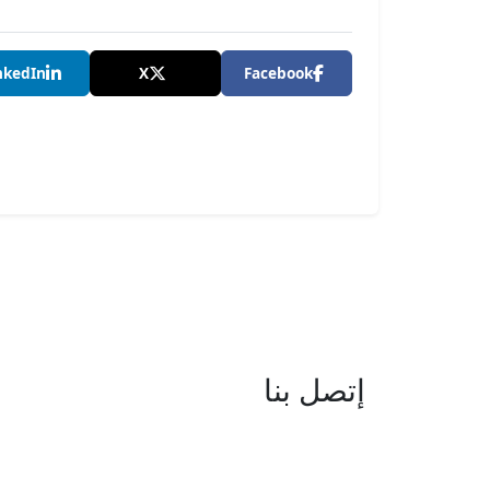
nkedIn
X
Facebook
إتصل بنا
العنوان : نهج جزيرة سردينيا - عدد 05 
البحيرة -1053 تونس
البريد الإلكتروني : boc@isie.tn