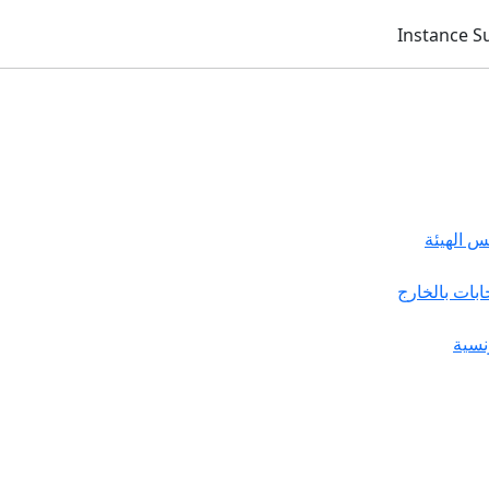
 الهيئة
خابات بالخارج
نسية