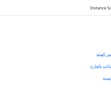
 الهيئة
خابات بالخارج
نسية