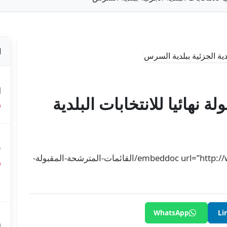
ص
ا
 نهائيا للانتخابات البلدية
ق
0
[embeddoc url=”http://www.isie.tn/wp-content/uploads/2020/12/القائمات-المترشحة-المقبولة-
ق
ع
WhatsApp
Li
م