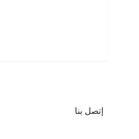
إتصل بنا
العنوان : نهج جزيرة سردينيا - عدد 05 
البحيرة -1053 تونس
البريد الإلكتروني : boc@isie.tn