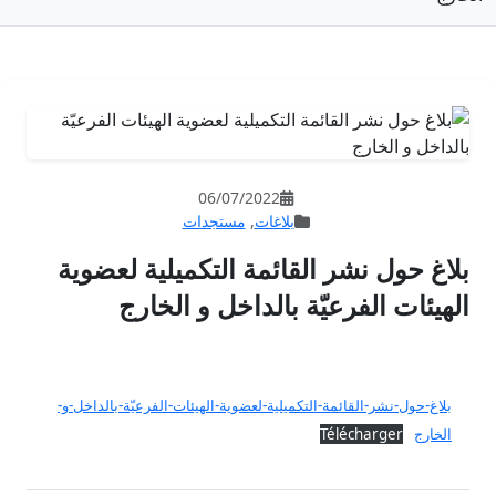
06/07/202
غات
,
مستجدات
مة التكميلية لعضوية
لداخل و الخارج
-لعضوية-الهيئات-الفرعيّة-بالداخل-و-