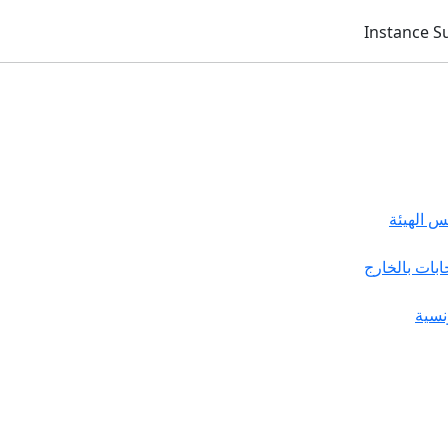
 الهيئة
خابات بالخارج
نسية