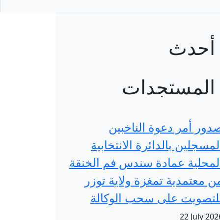
أحدث
المستجدات
دور أمر دعوة الناخبين
لمسجلين بالدائرة الانتخابية
لمحلية عمادة سندس فم الخنقة
ن معتمدية تمغزة ولاية توزر
لتصويت على سحب الوكالة
22 July 202