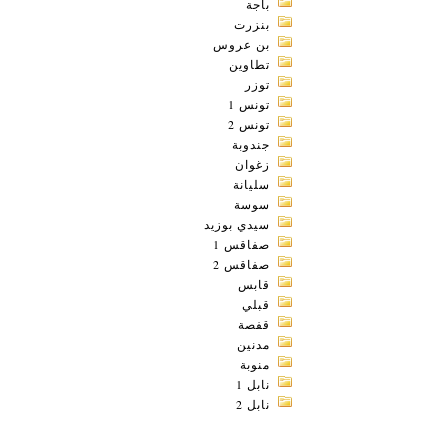
باجة
بنزرت
بن عروس
تطاوين
توزر
تونس 1
تونس 2
جندوبة
زغوان
سليانة
سوسة
سيدي بوزيد
صفاقس 1
صفاقس 2
قابس
قبلي
قفصة
مدنين
منوبة
نابل 1
نابل 2