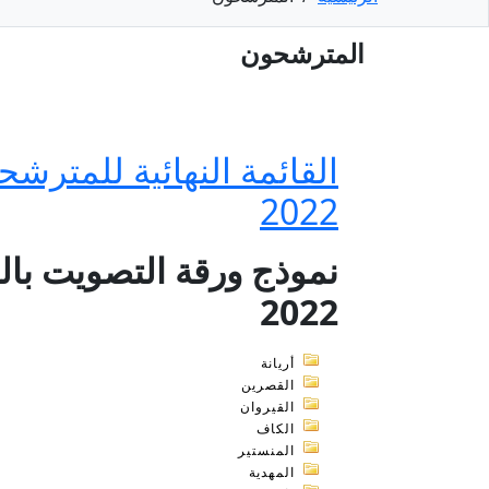
المترشحون
القائمة النهائية للمترشح
2022
نموذج ورقة التصويت بالن
2022
أريانة
القصرين
القيروان
الكاف
المنستير
المهدية