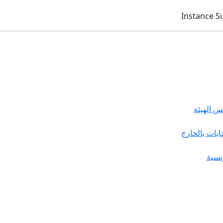
 الهيئة
خابات بالخارج
نسية