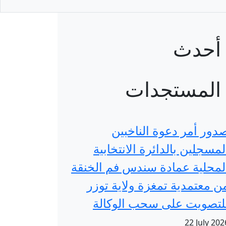
أحدث
المستجدات
دور أمر دعوة الناخبين
لمسجلين بالدائرة الانتخابية
لمحلية عمادة سندس فم الخنقة
ن معتمدية تمغزة ولاية توزر
لتصويت على سحب الوكالة
22 July 202