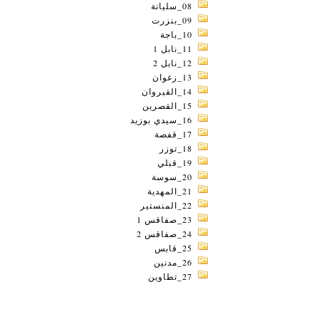
08_سليانة
09_بنزرت
10_باجة
11_نابل 1
12_نابل 2
13_زغوان
14_القيروان
15_القصرين
16_سيدي بوزيد
17_قفصة
18_توزر
19_قبلي
20_سوسة
21_المهدية
22_المنستير
23_صفاقس 1
24_صفاقس 2
25_قابس
26_مدنين
27_تطاوين