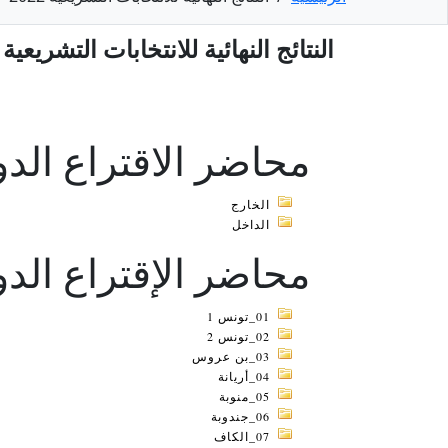
النتائج النهائية للانتخابات التشريعية 2022
محاضر الاقتراع الدو
الخارج
الداخل
محاضر الإقتراع الدور
01_تونس 1
02_تونس 2
03_بن عروس
04_أريانة
05_منوبة
06_جندوبة
07_الكاف