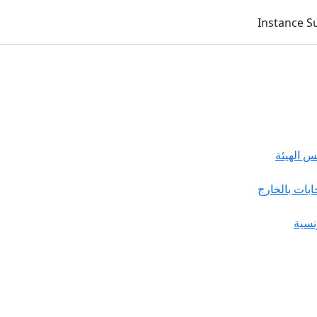
 الهيئة
خابات بالخارج
نسية