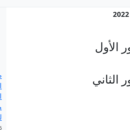
ر الأول
ص
 الثاني
ا
ا
م
ل
6