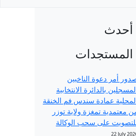
أحدث
المستجدات
دور أمر دعوة الناخبين
لمسجلين بالدائرة الانتخابية
لمحلية عمادة سندس فم الخنقة
ن معتمدية تمغزة ولاية توزر
لتصويت على سحب الوكالة
22 July 202