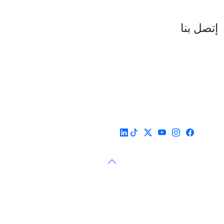
العنوان : نهج جزيرة سردينيا - عدد 05 - حدائق البحيرة