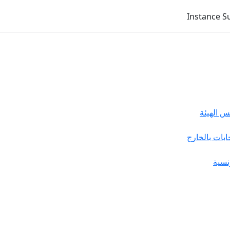
 الهيئة
خابات بالخارج
نسية