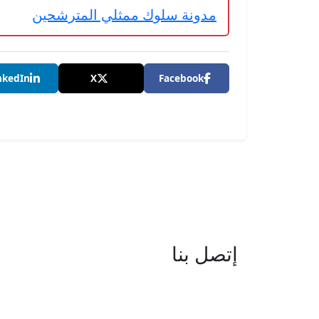
مدونة سلوك ممثلي المترشحين
nkedIn
X
Facebook
إتصل بنا
العنوان : نهج جزيرة سردينيا - عدد 05 
البحيرة -1053 تونس
البريد الإلكتروني : boc@isie.tn