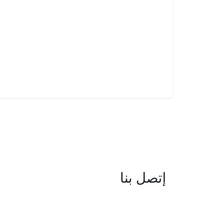
إتصل بنا
العنوان : نهج جزيرة سردينيا - عدد 05 
البحيرة -1053 تونس
البريد الإلكتروني : boc@isie.tn