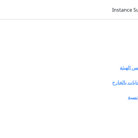
 الهيئة
خابات بالخارج
نسية