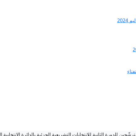
2024
فتاء
شّحين للدورة الثانية للانتخابات التشريعية الجزئية بالدائرة الانتخابية ا