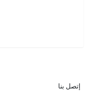
إتصل بنا
العنوان : نهج جزيرة سردينيا - عدد 05 
البحيرة -1053 تونس
البريد الإلكتروني : boc@isie.tn