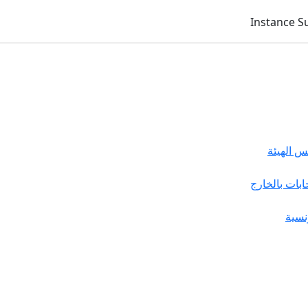
 الهيئة
خابات بالخارج
نسية