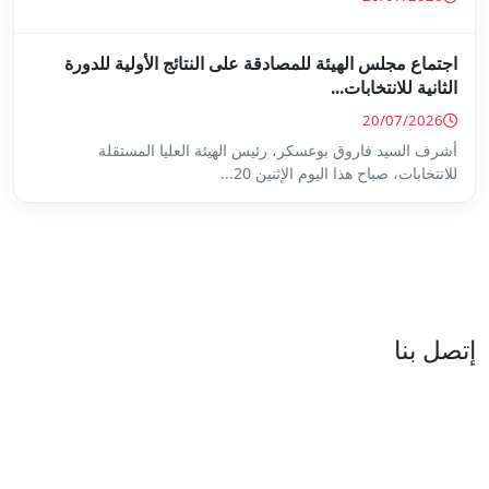
ة على النتائج الأولية للدورة
س الهيئة العليا المستقلة
...
العنوان : نهج جزيرة سردينيا - عدد 05 - حدائق البحيرة