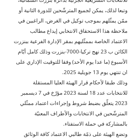
لمترشّحين للدورة الثانية أو
يل في الغرض، الراغبين في
لانتخابي إيداع مطالب
م بمقر الإدارة الفرعية ببنزرت
الكائن ب 23 نهج تركيا-7000-بنزرت وذلك كامل أيّام
حد) وفقا للتوقيت الإداري على
هيئة العليا المستقلة
للانتخابات عدد 18 لسنة 2023 مؤرّخ في 7 ديسمبر
روط وإجراءات اعتماد ممثّلي
ت والأطراف المعنيّة
تفتاء.
بي الاعتماد كافة الوثائق