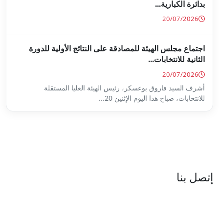
ة على النتائج الأولية للدورة
س الهيئة العليا المستقلة
...
العنوان : نهج جزيرة سردينيا - عدد 05 - حدائق البحيرة