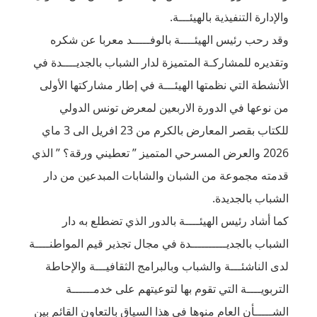
.
بالوفـــــد معربا عن شكره
زة لدار الشباب بالجديــــدة في
ـــة في إطار مشاركتها الأولى
بعين لمعرض تونس الدولي
للكتاب بقصر المعارض بالكرم من 23 افريل الى 3 ماي
 المتميز ” تعطيني ورقة؟ ” الذي
 والشابات المبدعين من دار
بالدور الذي تضطلع به دار
 في مجال تجذير قيم المواطنــــة
البرامج الثقافيـــة والإحاطة
 لتوعيتهم على خدمــــــة
 هذا السياق بالتعاون القائم بين