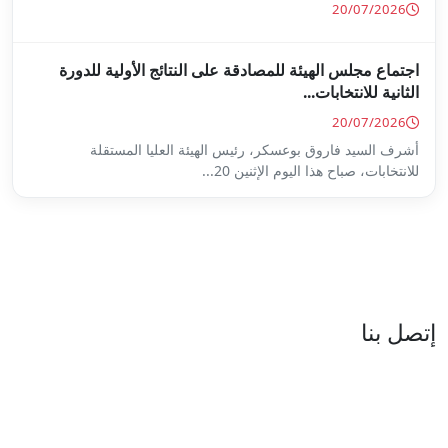
ة على النتائج الأولية للدورة
س الهيئة العليا المستقلة
...
العنوان : نهج جزيرة سردينيا - عدد 05 - حدائق البحيرة