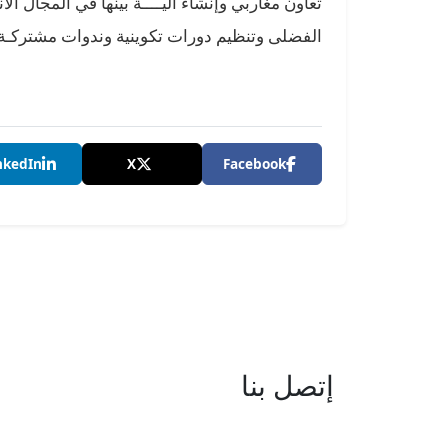
تعاون مغاربي وإنشاء آليــــة بينها في المجال ال
الفضلى وتنظيم دورات تكوينية وندوات مشتركـة 
nkedIn
X
Facebook
إتصل بنا
العنوان : نهج جزيرة سردينيا - عدد 05 
البحيرة -1053 تونس