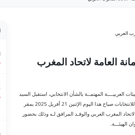
ص
ا
مانة العامة لاتحاد المغرب
ق
0
ت العربيــــة المهتمــة بالشأن الانتخابي، استقبل السيد
فاروق بوعسكر، رئيس الهيئة العليا المستقلــــة للانتخابات صباح هذا اليوم الإثنين 21 أفريل 2025 بمقر
ق
ع
 لاتحاد المغرب العربي والوفـد المرافق لـه وذلك بحضور
 الهيئـــة.
م