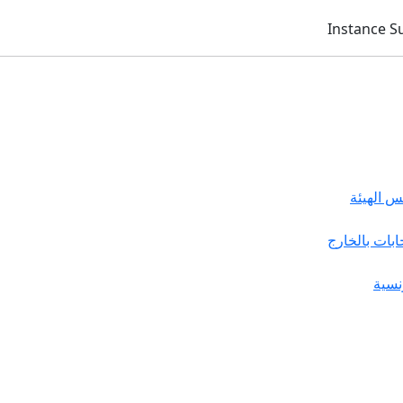
 الهيئة
خابات بالخارج
نسية