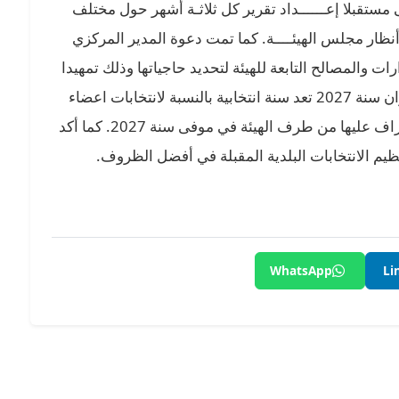
لى مستقبلا إعــــــداد تقرير كل ثلاثـة أشهر حول مختلف
نظار مجلس الهيئــــة. كما تمت دعوة المدير المركزي
ات والمصالح التابعة للهيئة لتحديد حاجياتها وذلك تمهيدا
لإعداد مشروع الميزانية للسنة المقبلة٫ لاسيما وان سنة 2027 تعد سنة انتخابية بالنسبة لانتخابات اعضاء
مجلس نواب الشعب والتي سيتم تنظيمها والأشراف عليها من طرف الهيئة في موفى سنة 2027. كما أكد
ظيم الانتخابات البلدية المقبلة في أفضل الظروف.
WhatsApp
Li