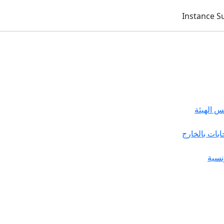
 الهيئة
خابات بالخارج
نسية