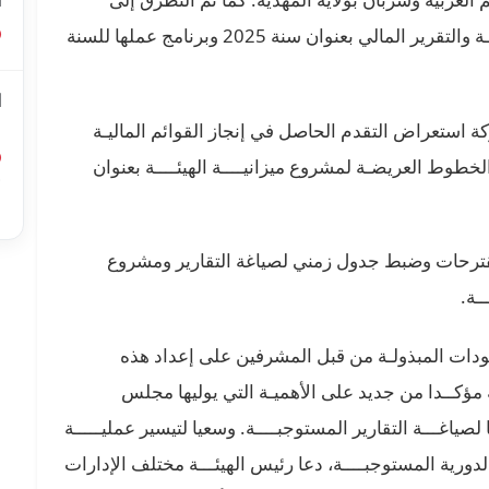
ا
الاستعدادات الجاريـة لإعداد تقرير نشاط الهيئــــة والتقرير المالي بعنوان سنة 2025 وبرنامج عملها للسنة
ا
ل
ة استعراض التقدم الحاصل في إنجاز القوائم الماليـة
تيـــة والتقرير المالي للهيئـة بعنوان 2025 والخطوط العريضـة لمشروع ميزانيــــة الهيئــــة بعنوان
أ
ا
مقترحات وضبط جدول زمني لصياغة التقارير ومشروع
ـة.
جهودات المبذولـة من قبل المشرفين على إعداد هذه
 مؤكــدا من جديد على الأهميـة التي يوليها مجلس
ا لصياغـــة التقارير المستوجبــــة. وسعيا لتيسير عمليـــــة
دورية المستوجبــــة، دعا رئيس الهيئـــة مختلف الإدارات