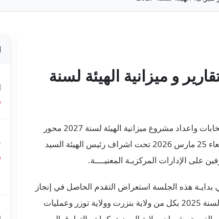
رير و ميزانية الهيئة لسنة
ص
ا
كانت التقارير الدورية للهيئة العليا المستقلة للانتخابات واعداد مشروع ميزانية الهيئة لسنة 2027 محور
ق
0
جلسة عمل انعقدت بمقر الهيئة صباح اليوم الأربعاء 25 مارس 2026 تحت اشراف رئيس الهيئة السيد
على الإدارات المركزيـة المعنيــــة.
ق
ع
 بدايـة هذه الجلسة استعراض التقدم الحاصل في إنجاز
التقرير الخاص بالانتخابات التشريعيــــة الجزئية لسنة 2025 بكل من ولاية بنزرت وولاية توزر وعمليات
م
غربية وشربان بولاية المهدية. كما تم التطرق إلى