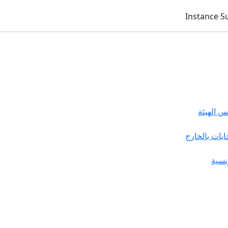
 الهيئة
خابات بالخارج
نسية