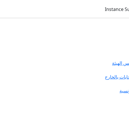
 الهيئة
خابات بالخارج
نسية