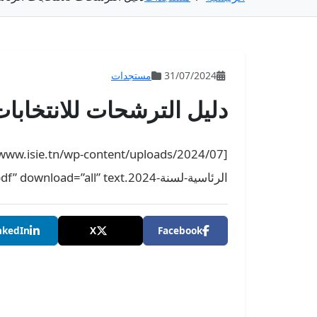
31/07/2024
مستجدات
دليل الترشحات للانتخابات ا
الرئاسية-لسنة-2024.pdf” download=”all” text=”تحميل”]
nkedIn
X
Facebook