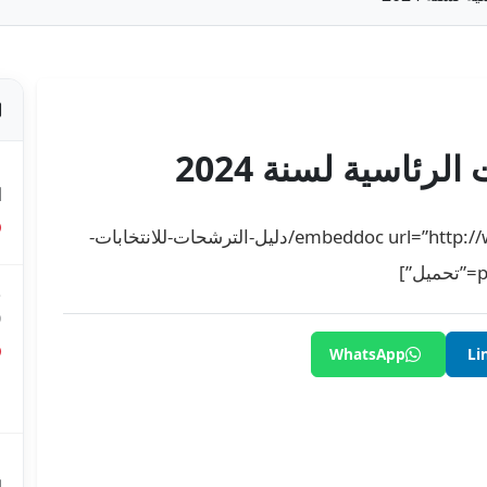
لرئاسية لسنة 2024
ص
ا
[embeddoc url=”http://www.isie.tn/wp-content/uploads/2024/07/دليل-الترشحات-للانتخابات-
ق
0
WhatsApp
Li
ق
ع
م