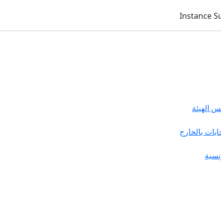
 الهيئة
خابات بالخارج
نسية