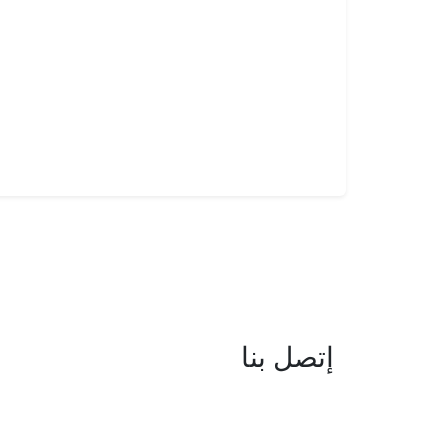
إتصل بنا
العنوان : نهج جزيرة سردينيا - عدد 05 
البحيرة -1053 تونس
البريد الإلكتروني : boc@isie.tn