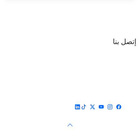
العنوان : نهج جزيرة سردينيا - عدد 05 - حدائق البحيرة