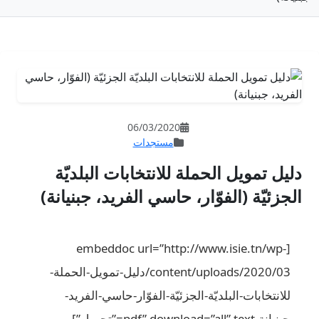
06/03/202
مستجدات
لانتخابات البلديّة
اسي الفريد، جبنيانة)
[embeddoc url=”ht
content/uploads/2020/03/دليل-تمويل-الحملة-
يّة-الفوّار-حاسي-الفريد-