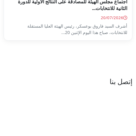
ة على النتائج الأولية للدورة
س الهيئة العليا المستقلة
...
العنوان : نهج جزيرة سردينيا - عدد 05 - حدائق البحيرة