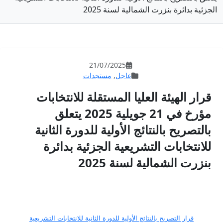
نة 2025
21/07/202
جل
,
مستجدات
لمستقلة للانتخابات
مؤرخ في 21 جويلية 2025 يتعلق
أولية للدورة الثانية
ة الجزئية بدائرة
202
ة للدورة الثانية للانتخابات التشريعية