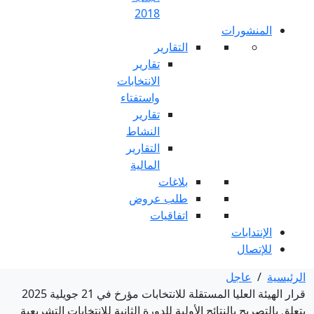
2018
ارير
تقارير
الانتخابات
واستفتاء
تقارير
النشاط
التقارير
المالية
غات
ب عروض
اقيات
قرار الهيئة العليا المستقلة للانتخابات مؤرخ في 21 جويلية 2025
 للدورة الثانية للانتخابات التشريعية