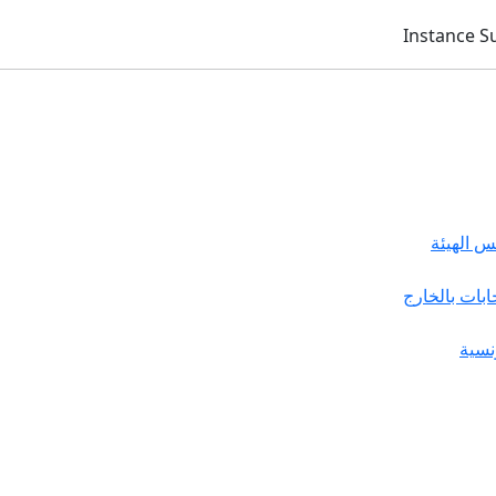
 الهيئة
خابات بالخارج
نسية