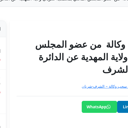
وكالة من عضو المجلس
ص
ا
اية المهدية عن الدائرة
 الشرف
ق
0
 سحب وكالة – الشرف-شربان
ق
ع
WhatsApp
Li
م