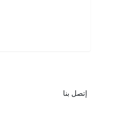
إتصل بنا
العنوان : نهج جزيرة سردينيا - عدد 05 
البحيرة -1053 تونس
البريد الإلكتروني : boc@isie.tn