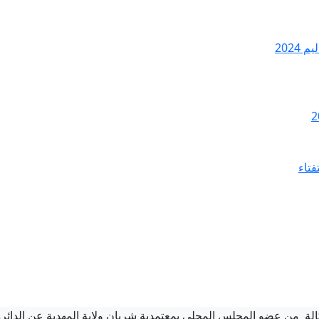
2024
فتاء
من عضو المجلس المحلي بمعتمدية شربان ولاية المهدية عن الدائرة ا