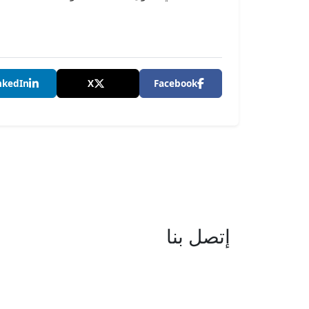
nkedIn
X
Facebook
إتصل بنا
العنوان : نهج جزيرة سردينيا - عدد 05 
البحيرة -1053 تونس
البريد الإلكتروني : boc@isie.tn