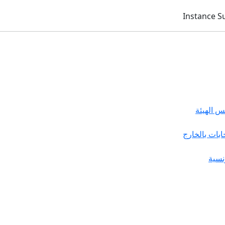
 الهيئة
خابات بالخارج
نسية