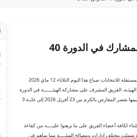
لقاء تكريمي مع الفريق المشارك في الدورة 40
ص
ا
استقبل السيد فاروق بوعسكر، رئيس الهيئة العليا المستقلة للانتخابات صباح هذا اليوم الثلاثاء 12 ماي 2026
ق
0
لهيئـة، الفريق المشرف على مشاركة الهيئــــــة في الدورة
الأربعين لمعرض تونس الدولي للكتاب والتي تم تنظيمها بقصر المعارض بالكرم من 23 أفريل 2026 إلى غايـة 3
ق
ع
لثناء لكافة أعضاء الفريق على ما برهنوا عليــــه من كفاءة
م
ـة شملت مختلف إدارات ومصالح الهيئــــة مما ساهم في