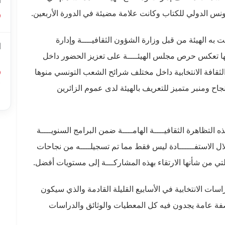
ا
نس الدولي للكتاب وكانت علامة مضيئة في الدورة الأربعين.
ه الهيئة من قبل وزارة الشؤون الثقافيــــة وإدارة
ا
عها تعكس حرص مجلس الهيئــــة على تعزيز الحضور داخل
ل
لثقافة الانتخابية داخل مختلف شرائح الشعب التونسي منوها
أ
اح ومنبر متميز للتعريف بالهيئة لدى عموم الزائرين
ا
ه التظاهرة الثقافيــــة الهامــــة ضمن البرامج السنويــــة
خلال الاستفــــــادة ليس فقط مما تم تسجيلــــه من نجاحات
لتي من شأنها الارتقاء بهذه المشاركـــة إلى مستويات أفضل.
راسات الانتخابية في الأسابيع القليلة القادمة والذي سيكون
بصفة عامة يجدون فيه كل المعطيات والوثائق والدراسات