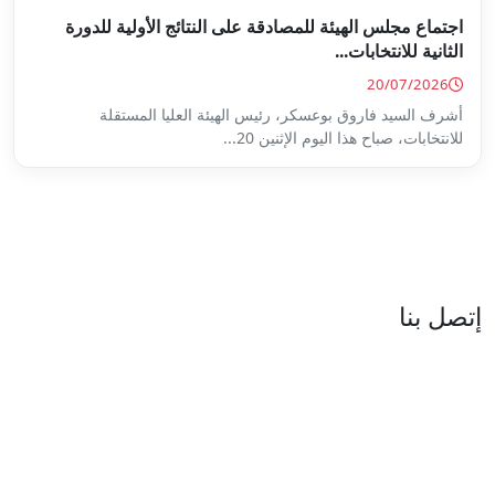
ة على النتائج الأولية للدورة
س الهيئة العليا المستقلة
...
العنوان : نهج جزيرة سردينيا - عدد 05 - حدائق البحيرة